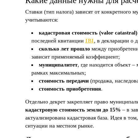
Какие данные нужны для расче
Ставки (тип налога) зависят от конкретного м
учитываются:
кадастровая стоимость (valor catastral)
последней квитанции
IBI
, в декларации о 
сколько лет прошло
между приобретени
зависит применяемый коэффициент;
муниципалитет
, где находится объект 
рамках максимальных;
стоимость передачи
(продажа, наследова
стоимость приобретения
.
Отдельно декрет закрепляет право муниципал
кадастровую стоимость земли до 15%
– в за
актуализирована кадастровая база. Идея в том
ситуации на местном рынке.