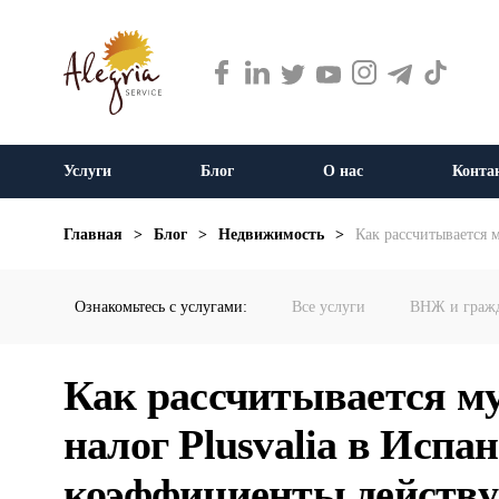
Услуги
Блог
О нас
Конта
Главная
>
Блог
>
Недвижимость
>
Как рассчитывается 
Ознакомьтесь с услугами:
Все услуги
ВНЖ и граж
Как рассчитывается 
налог Plusvalia в Испа
коэффициенты действую