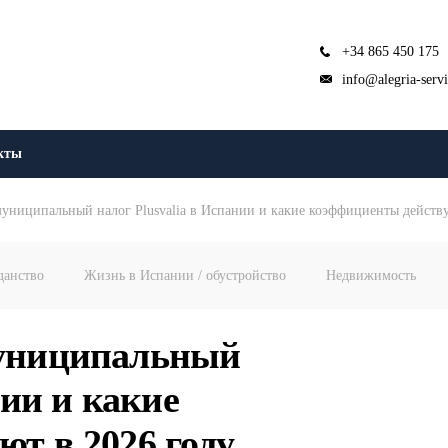
+34 865 450 175
info@alegria-serv
кты
муниципальный налог Plusvalia в Испании и какие коэффициенты действу
данство
Жизнь в Испании / обустройство
Недвижимость
муниципальный
нии и какие
т в 2026 году