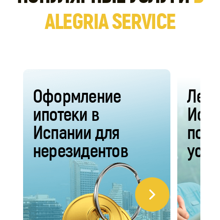
ALEGRIA SERVICE
Оформление
Летн
ипотеки в
Испа
Испании для
по п
нерезидентов
устр