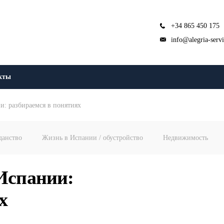
+34 865 450 175
info@alegria-serv
кты
и: разбираемся в понятиях
данство
Жизнь в Испании / обустройство
Недвижимость
Испании:
х