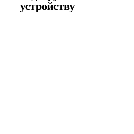
устройству
Омологация
диплома в