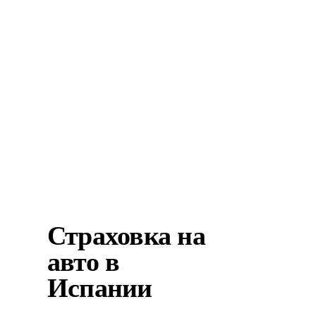
Медицинская страховка в
Испании нужна при получении
ВНЖ без права на работу, ВНЖ
для студентов и национальной
визы. Если вы получаете ВНЖ
инвестора – ...
Страховка на
авто в
Испании