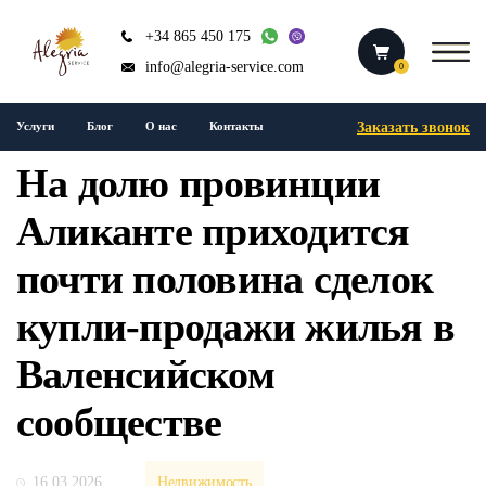
+34 865 450 175
info@alegria-service.com
0
Заказать звонок
Услуги
Блог
О нас
Контакты
На долю провинции
Аликанте приходится
почти половина сделок
купли-продажи жилья в
Валенсийском
сообществе
16.03.2026
Недвижимость