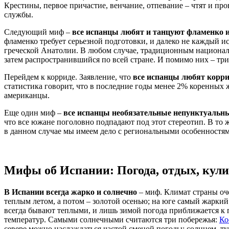
Крестины, первое причастие, венчание, отпевание – чтят и пр
службы.
Следующий миф –
все испанцы любят и танцуют фламенко и
фламенко требует серьезной подготовки, и далеко не каждый ис
греческой Анатолии. В любом случае, традиционным национальн
затем распространившийся по всей стране. И помимо них – три
Перейдем к корриде. Заявление, что
все испанцы любят корр
статистика говорит, что в последние годы менее 2% коренных
американцы.
Еще один миф –
все испанцы необязательные непунктуальны
что все южане поголовно подпадают под этот стереотип. В то 
в данном случае мы имеем дело с региональными особенностям
Мифы об Испании: Погода, отдых, кул
В Испании всегда жарко и солнечно
– миф. Климат страны оче
теплым летом, а потом – золотой осенью; на юге самый жаркий 
всегда бывают теплыми, и лишь зимой погода приближается к
температур. Самыми солнечными считаются три побережья:
Ко
севере можно наслаждаться частой сменой погоды: солнцем, т