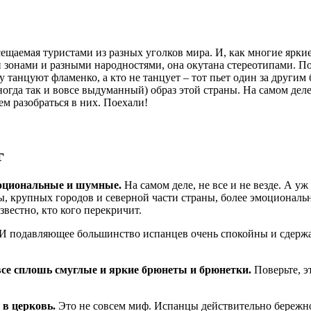
ещаемая туристами из разных уголков мира. И, как многие ярки
онами и разными народностями, она окутана стереотипами. Поче
лу танцуют фламенко, а кто не танцует – тот пьет один за други
ногда так и вовсе выдуманный) образ этой страны. На самом де
м разобраться в них. Поехали!
г
эмоциональные и шумные.
На самом деле, не все и не везде. А у
цы, крупных городов и северной части страны, более эмоциона
звестно, кто кого перекричит.
 И подавляющее большинство испанцев очень спокойны и сдержа
все сплошь смуглые и яркие брюнеты и брюнетки.
Поверьте, э
 в церковь.
Это не совсем миф. Испанцы действительно бережн