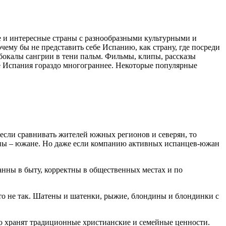
е и интересные страны с разнообразными культурными и
му бы не представить себе Испанию, как страну, где посреди
м бокалы сангрии в тени пальм. Фильмы, клипы, рассказы
ле Испания гораздо многограннее. Некоторые популярные
ж если сравнивать жителей южных регионов и северян, то
льны – южане. Но даже если компанию активных испанцев-южан
нны в быту, корректны в общественных местах и по
то не так. Шатены и шатенки, рыжие, блондины и блондинки с
о хранят традиционные христианские и семейные ценности.