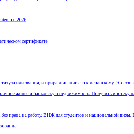
miento в 2026
етическом сертификате
тула или звания, и приравнивание его к испанскому. Это означае
ричное жильё и банковскую недвижимость. Получить ипотеку на 
з права на работу, ВНЖ для студентов и национальной визы. Е
хование