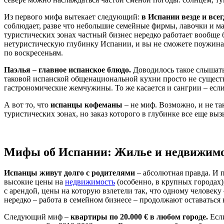
Из первого мифа вытекает следующий:
в Испании везде и все
соблюдает, разве что небольшие семейные фирмы, лавочки и 
туристических зонах частный бизнес нередко работает вообще б
нетуристическую глубинку Испании, и вы не сможете поужинать 
по воскресеньям.
Паэлья – главное испанское блюдо.
Доводилось такое слышать?
таковой испанской общенациональной кухни просто не существу
гастрономические жемчужины. То же касается и сангрии – есл
А вот то, что
испанцы кофеманы
– не миф. Возможно, и не та
туристических зонах, но заказ которого в глубинке все еще в
Мифы об Испании: Жилье и недвижим
Испанцы живут долго с родителями
– абсолютная правда. И п
высокие цены на
недвижимость
(особенно, в крупных городах
с арендой, цены на которую взлетели так, что одному человеку
нередко – работа в семейном бизнесе – продолжают оставаться
Следующий миф –
квартиры по 20.000 € в любом городе.
Если