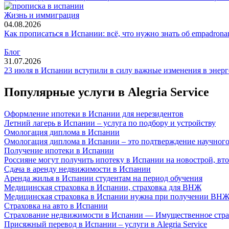
Жизнь и иммиграция
04.08.2026
Как прописаться в Испании: всё, что нужно знать об empadrona
Блог
31.07.2026
23 июля в Испании вступили в силу важные изменения в энерг
Популярные услуги
в Alegria Service
Оформление ипотеки в Испании для нерезидентов
Летний лагерь в Испании – услуга по подбору и устройству
Омологация диплома в Испании
Омологация диплома в Испании – это подтверждение научного ти
Получение ипотеки в Испании
Россияне могут получить ипотеку в Испании на новострой, вто
Сдача в аренду недвижимости в Испании
Аренда жилья в Испании студентам на период обучения
Медицинская страховка в Испании, страховка для ВНЖ
Медицинская страховка в Испании нужна при получении ВНЖ бе
Страховка на авто в Испании
Страхование недвижимости в Испании — Имущественное стра
Присяжный перевод в Испании – услуги в Alegria Service