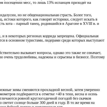
ном посещении месс, то лишь 13% испанцев приходят на
ндалусии, но не общенациональная страсть. Более того,
, истоки которого, как говорят историки, следует искать в
ь хота – парный танец, родившийся в Арагоне в XVIII в. и
и, и в некоторых регионах коррида запрещена. Официальная
ются в основном туристами, лидерами среди которых выступают
ствительно вызывает вопросы, однако это также не означает,
ии очень трудолюбивы, надежны и серьезны в бизнесе. Поэтому
снежные зимы сменяются прохладной весной, затем умеренно
мометров подбираются к отметке +40 в тени, весна и осень
тличаются ровной круглогодичной погодой без скачков
о светит солнце больше 300 дней в году. В то же время на
фоне буйной зелени и живописных гор.