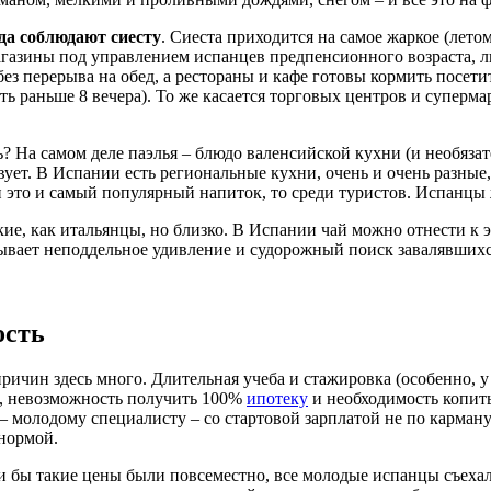
гда соблюдают сиесту
. Сиеста приходится на самое жаркое (летом)
магазины под управлением испанцев предпенсионного возраста,
ез перерыва на обед, а рестораны и кафе готовы кормить посетит
раньше 8 вечера). То же касается торговых центров и супермарк
 На самом деле паэлья – блюдо валенсийской кухни (и необязат
ет. В Испании есть региональные кухни, очень и очень разные,
и это и самый популярный напиток, то среди туристов. Испанцы
кие, как итальянцы, но близко. В Испании чай можно отнести к 
ызывает неподдельное удивление и судорожный поиск завалявшихся
ость
ричин здесь много. Длительная учеба и стажировка (особенно, у в
), невозможность получить 100%
ипотеку
и необходимость копит
 – молодому специалисту – со стартовой зарплатой не по карман
 нормой.
 бы такие цены были повсеместно, все молодые испанцы съехал