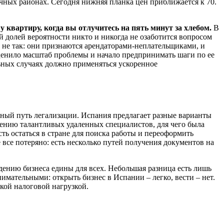
учных районах. Сегодня нижняя планка цен приближается к 70.
у квартиру, когда вы отлучитесь на пять минут за хлебом.
В
 долей вероятности никто и никогда не озаботится вопросом
о не так: они признаются арендаторами-неплательщиками, и
оценило масштаб проблемы и начало предпринимать шаги по ее
льных случаях должно применяться ускоренное
ьный путь легализации. Испания предлагает разные варианты
чению талантливых удаленных специалистов, для чего была
ть остаться в стране для поиска работы и переоформить
все потеряно: есть несколько путей получения документов на
дению бизнеса едины для всех. Небольшая разница есть лишь
имательными: открыть бизнес в Испании – легко, вести – нет.
кой налоговой нагрузкой.