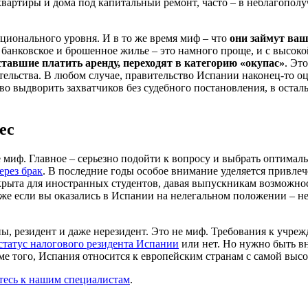
квартиры и дома под капитальный ремонт, часто – в неблагопол
ационального уровня. И в то же время миф – что
они займут ваш
анковское и брошенное жилье – это намного проще, и с высокой
ставшие платить аренду, переходят в категорию «окупас»
. Эт
тельства. В любом случае, правительство Испании наконец-то 
во выдворить захватчиков без судебного постановления, в оста
ес
 миф. Главное – серьезно подойти к вопросу и выбрать оптимал
ерез брак
. В последние годы особое внимание уделяется привле
крыта для иностранных студентов, давая выпускникам возможнос
е если вы оказались в Испании на нелегальном положении – не 
ы, резидент и даже нерезидент. Это не миф. Требования к учреж
статус налогового резидента Испании
или нет. Но нужно быть вн
е того, Испания относится к европейским странам с самой высо
тесь к нашим специалистам
.