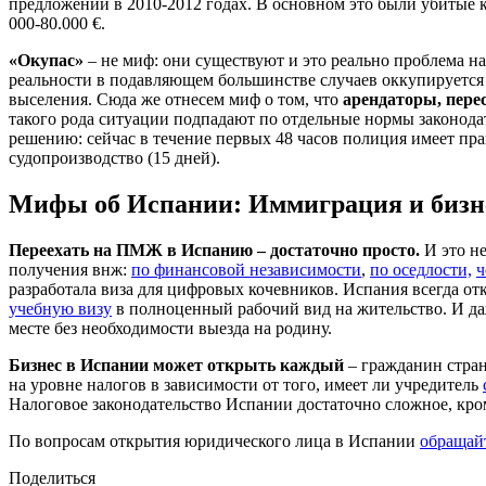
предложений в 2010-2012 годах. В основном это были убитые 
000-80.000 €.
«Окупас»
– не миф: они существуют и это реально проблема н
реальности в подавляющем большинстве случаев оккупируется б
выселения. Сюда же отнесем миф о том, что
арендаторы, пере
такого рода ситуации подпадают по отдельные нормы законода
решению: сейчас в течение первых 48 часов полиция имеет пра
судопроизводство (15 дней).
Мифы об Испании: Иммиграция и бизн
Переехать на ПМЖ в Испанию – достаточно просто.
И это не
получения внж:
по финансовой независимости
,
по оседлости,
ч
разработала виза для цифровых кочевников. Испания всегда от
учебную визу
в полноценный рабочий вид на жительство. И даж
месте без необходимости выезда на родину.
Бизнес в Испании может открыть каждый
– гражданин стран
на уровне налогов в зависимости от того, имеет ли учредитель
Налоговое законодательство Испании достаточно сложное, кром
По вопросам открытия юридического лица в Испании
обращай
Поделиться