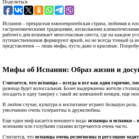
Поделиться
Испания – прекрасная южноевропейская страна, любимая и пос
гастрономическими традициями, несколькими климатическими з
рабочего дня возникает многочасовая сиеста, где на каждом уг
путешественников формируют яркий, но не всегда точный (а и
представления — лишь мифы, пусть даже и красивые. Попробуе
Мифы об Испании: Образ жизни и досу
Считается, что испанцы – всегда и все как один горячие, 
разница будет колоссальная. Более выдержанны жители столи
посадить в одну таверну с такой же компанией немцев, еще неи
В любом случае, культура и воспитание играют большую роль.
умолчанию очень толерантны и дружелюбны.
Еще один миф касается внешнего вида:
испанцы и испанки – 
зелеными или голубыми глазами встречаются очень часто.
Считается, что
испанцы очень религиозны и регулярно ходят