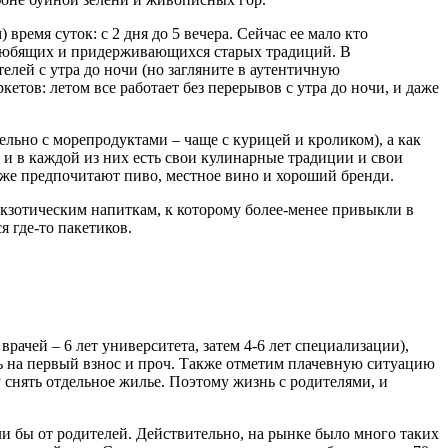
 время суток: с 2 дня до 5 вечера. Сейчас ее мало кто
 любящих и придерживающихся старых традиций. В
елей с утра до ночи (но загляните в аутентичную
етов: летом все работает без перерывов с утра до ночи, и даже
ельно с морепродуктами – чаще с курицей и кроликом), а как
 и в каждой из них есть свои кулинарные традиции и свои
 же предпочитают пиво, местное вино и хороший бренди.
экзотическим напиткам, к которому более-менее привыкли в
 где-то пакетиков.
рачей – 6 лет университета, затем 4-6 лет специализации),
ь на первый взнос и проч. Также отметим плачевную ситуацию
у снять отдельное жилье. Поэтому жизнь с родителями, и
и бы от родителей. Действительно, на рынке было много таких