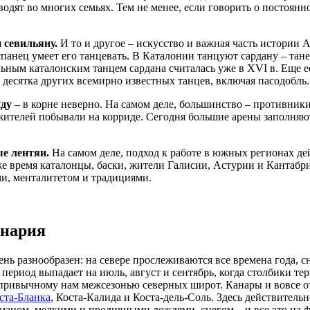
оводят во многих семьях. Тем не менее, если говорить о постоян
 севильяну.
И то и другое – искусство и важная часть истории А
панец умеет его танцевать. В Каталонии танцуют сардану – танец
ым каталонским танцем сардана считалась уже в XVI в. Еще ест
 десятка других всемирно известных танцев, включая пасодобль.
иду
– в корне неверно. На самом деле, большинство – противник
 жителей побывали на корриде. Сегодня большие арены заполня
е лентяи.
На самом деле, подход к работе в южных регионах дей
же время каталонцы, баски, жители Галисии, Астурии и Кантабр
и, менталитетом и традициями.
инария
нь разнообразен: на севере прослеживаются все времена года, 
период выпадает на июль, август и сентябрь, когда столбики тер
 привычному нам межсезонью северных широт. Канары и вовсе о
ста-Бланка
, Коста-Калида и Коста-дель-Соль. Здесь действительн
уманом, мелкими и проливными дождями, снегом – и все это на 