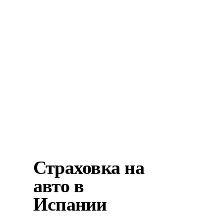
Медицинская страховка в
Испании нужна при получении
ВНЖ без права на работу, ВНЖ
для студентов и национальной
визы. Если вы получаете ВНЖ
инвестора – ...
Страховка на
авто в
Испании