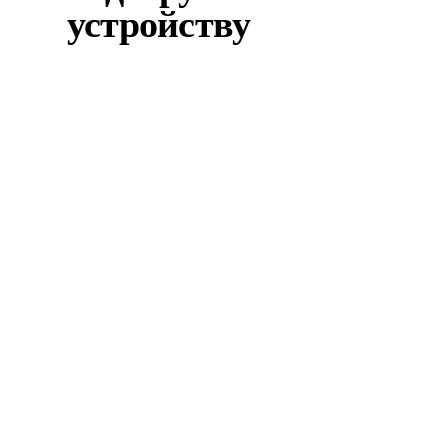
устройству
Омологация
диплома в