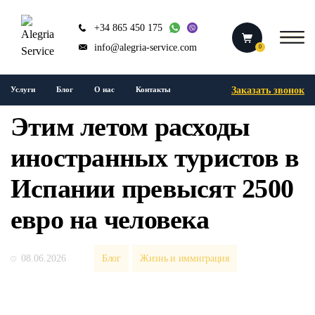
+34 865 450 175
info@alegria-service.com
0
Заказать звонок
Услуги
Блог
О нас
Контакты
Этим летом расходы
иностранных туристов в
Испании превысят 2500
евро на человека
08.06.2026
Блог
Жизнь и иммиграция